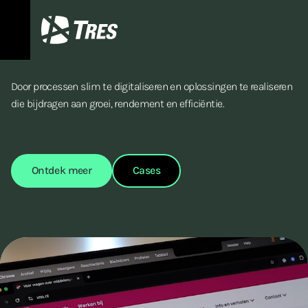
Wij maken organisaties digitaal
sterker
.
TRES
Door processen slim te digitaliseren en oplossingen te realiseren
die bijdragen aan groei, rendement en efficiëntie.
Ontdek meer
Cases