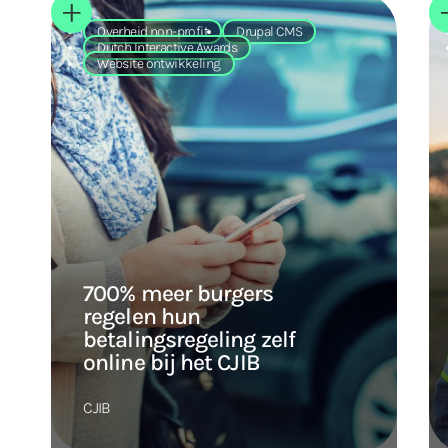
Overheid non-profit
Drupal CMS
Dutch Interactive Awards
Website ontwikkeling
700% meer burgers
regelen hun
betalingsregeling zelf
online bij het CJIB
CJIB