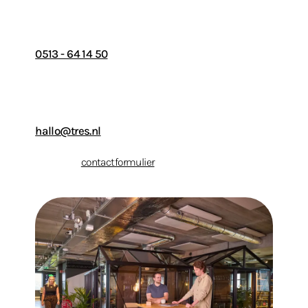
Bel ons
0513 - 64 14 50
Stuur ons een e-mail
hallo@tres.nl
Of vul ons
contactformulier
in.