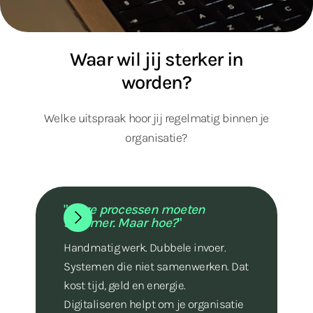
Waar wil jij sterker in
worden?
Welke uitspraak hoor jij regelmatig binnen je
organisatie?
"
Onze processen moeten
slimmer. Maar hoe?
"
Handmatig werk. Dubbele invoer.
Systemen die niet samenwerken. Dat
kost tijd, geld en energie.
Digitaliseren helpt om je organisatie