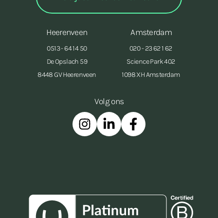
Heerenveen
Amsterdam
0513 - 64 14 50
020 - 23 62 1 62
De Opslach 59
Science Park 402
8448 GV Heerenveen
1098 XH Amsterdam
Volg ons
Instagram
Linkedin
Facebook