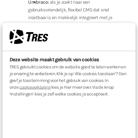
Umbraco:
als je zoekt naar een
gebruiksvriendelijk, flexibel CMS dat snel
inzetbaar is en makkelijk integreert met je
bestaande systemen.
Drupal:
als je organisatie complex is, veiligheid
een topprioriteit is en je behoefte hebt aan
maatwerk of meerdere websites.
Deze website maakt gebruik van cookies
TRES gebruikt cookies om de website goed te laten werken en
je ervaring te verbeteren. Klik je op ‘Alle cookies toestaan’? Dan
geef je toestemming voor het gebruik van cookies. In
"Een CMS moet niet alleen technisch
onze
cookieverklaring
lees je hier meer over. Via de knop
kloppen, maar ook werkbaar zijn voor je
‘Instellingen’ kies je zelf welke cookies je accepteert.
team en waarde toevoegen voor je
eindgebruikers."
Hulp nodig bij je keuze?