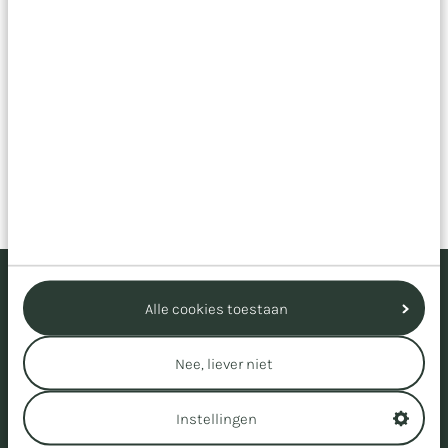
Wij helpen je graag met een concreet advies dat
aansluit bij jouw situatie. We kijken niet alleen naar
techniek, maar vooral naar wat je wilt bereiken. Want
het juiste CMS is geen doel op zich, het is een middel
om jouw digitale ambitie waar te maken.
Plan een afspraak
Meer weten?
Alle cookies toestaan
Neem contact op met
Nee, liever niet
Instellingen
Timo Schraa