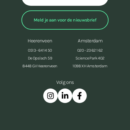
Heerenveen
Amsterdam
0513 - 64 14 50
020 - 23 62 1 62
De Opslach 59
Science Park 402
8448 GV Heerenveen
1098 XH Amsterdam
Volg ons
Instagram
Linkedin
Facebook