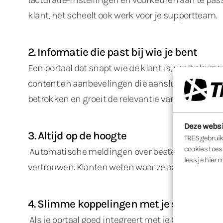
klant, het scheelt ook werk voor je supportteam.
2. Informatie die past bij wie je bent
Een portaal dat snapt wie de klant is, voelt als 
content en aanbevelingen die aansluiten op gedrag
betrokken en groeit de relevantie van je dienstve
Deze websi
3. Altijd op de hoogte
TRES gebruikt
cookies toes
Automatische meldingen over bestellingen, wijz
lees je hier 
vertrouwen. Klanten weten waar ze aan toe zijn 
4. Slimme koppelingen met je systemen
Als je portaal goed integreert met je CRM, ERP of