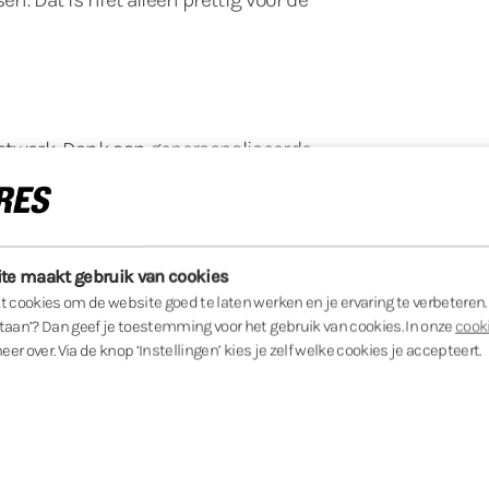
maatwerk. Denk aan gepersonaliseerde
 en voorkeuren. Zo blijft je klant
rlening.
te maakt gebruik van cookies
 cookies om de website goed te laten werken en je ervaring te verbeteren. Kl
taan’? Dan geef je toestemming voor het gebruik van cookies. In onze
cook
igingen of nieuwe inzichten zorgen voor
meer over. Via de knop ‘Instellingen’ kies je zelf welke cookies je accepteert.
en voelen zich serieus genomen.
 e-mailmarketing, ontstaat er één