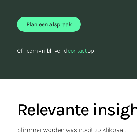
Plan een afspraak
Of neem vrijblijvend
contact
op.
Relevante insig
Slimmer worden was nooit zo klikbaar.