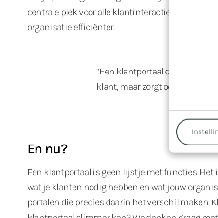
centrale plek voor alle klantinteractie. Dat zorgt
organisatie efficiënter.
“Een klantportaal dat slim is in
klant, maar zorgt ook voor effici
Instelli
En nu?
Een klantportaal is geen lijstje met functies. Het i
wat je klanten nodig hebben en wat jouw organis
portalen die precies daarin het verschil maken.
klantportaal slimmer kan? We denken graag met