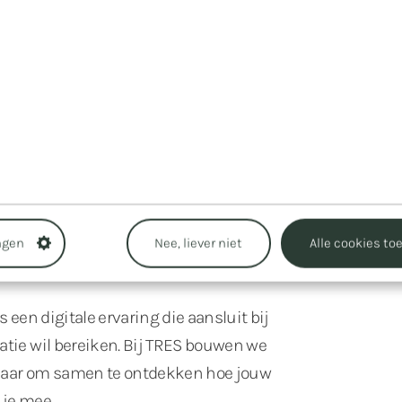
 voor een consistente ervaring én maakt je
gericht, biedt niet alleen gemak voor de
ëntie in je eigen organisatie.”
ngen
Nee, liever niet
Alle cookies to
s een digitale ervaring die aansluit bij
atie wil bereiken. Bij TRES bouwen we
 Klaar om samen te ontdekken hoe jouw
 je mee.