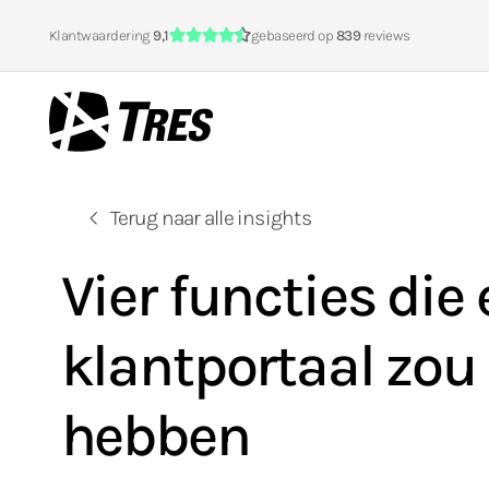
Klantwaardering
9,1
gebaseerd op
839
reviews
TRES
Terug naar alle insights
Vier functies die 
klantportaal zo
hebben