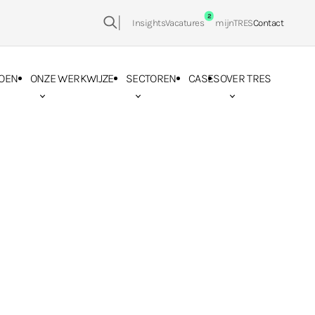
2
Insights
Vacatures
mijnTRES
Contact
Zoeken:
OEN
ONZE WERKWIJZE
SECTOREN
CASES
OVER TRES