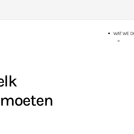
WAT WE D
elk
u moeten