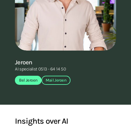
Jeroen
A
AI specialist 0513 - 64 14 50
Dig
Bel Jeroen
Mail Jeroen
Insights over AI