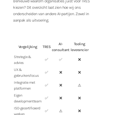
Benieuwd waarom organisaties juist voor TRES
kiezen? Dit overzicht laat zien hoe wij ons
onderscheiden van andere AI-partijen. Zowel in
aanpak als uitvoering.
AI-
Tooling
Vergelijking
TRES
consultant
leverancier
Strategie &
✅
✅
❌
advies
UX &
✅
❌
❌
gebruikersfocus
Integratie met
✅
❌
⚠️
platformen
Eigen
✅
❌
❌
developmentteam
ISO-gecertificeerd
✅
⚠️
❌
werken