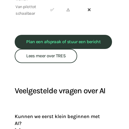
Van pilot tot
✅
⚠️
❌
schaalbaar
Plan een afspraak of stuur een bericht
Lees meer over TRES
Veelgestelde vragen over AI
Kunnen we eerst klein beginnen met
AI?