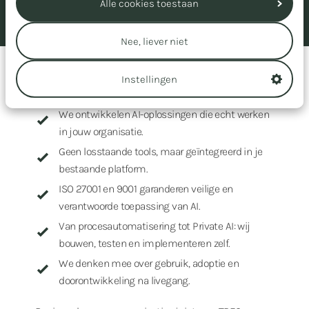
Alle cookies toestaan
Lees klantverhaal
Nee, liever niet
Instellingen
Waarom AI met TRES
We ontwikkelen AI-oplossingen die echt werken
in jouw organisatie.
Geen losstaande tools, maar geïntegreerd in je
bestaande platform.
ISO 27001 en 9001 garanderen veilige en
verantwoorde toepassing van AI.
Van procesautomatisering tot Private AI: wij
bouwen, testen en implementeren zelf.
We denken mee over gebruik, adoptie en
doorontwikkeling na livegang.