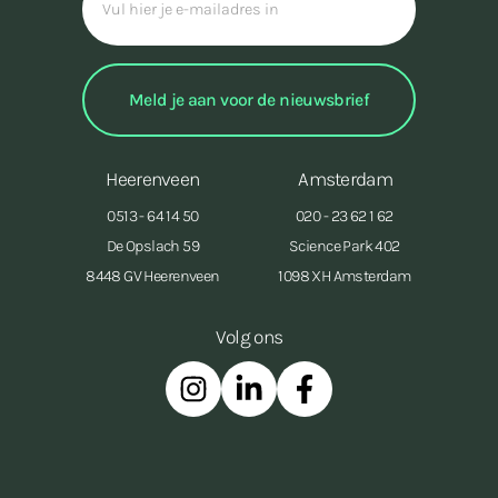
Heerenveen
Amsterdam
0513 - 64 14 50
020 - 23 62 1 62
De Opslach 59
Science Park 402
8448 GV Heerenveen
1098 XH Amsterdam
Volg ons
Instagram
Linkedin
Facebook