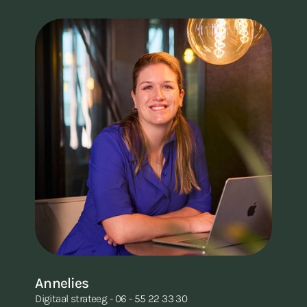
Annelies
A
Digitaal strateeg - 06 - 55 22 33 30
Dig