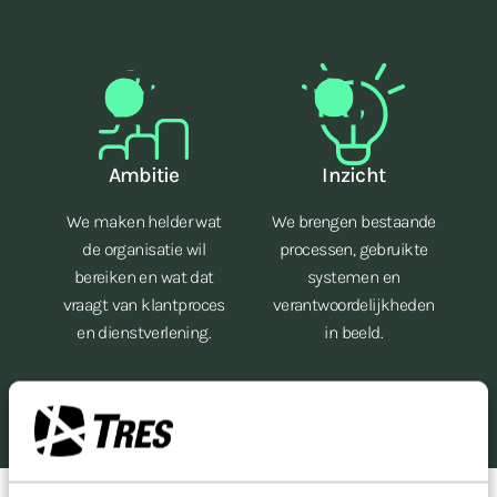
Ambitie
Inzicht
We maken helder wat
We brengen bestaande
de organisatie wil
processen, gebruikte
bereiken en wat dat
systemen en
vraagt van klantproces
verantwoordelijkheden
en dienstverlening.
in beeld.
co