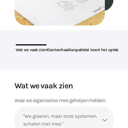
Wat we vaak zien
Klantverhaal
Aanpak
Wat levert het op
Waarom
Op deze pagina:
Wat we vaak zien
Waar we organisaties mee geholpen hebben.
"We groeien, maar onze systemen
schalen niet mee."