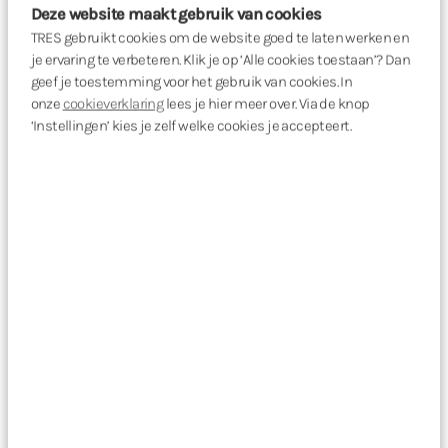
Deze website maakt gebruik van cookies
Verder van blauwdruk naar realisatie
TRES gebruikt cookies om de website goed te laten werken en
je ervaring te verbeteren. Klik je op ‘Alle cookies toestaan’? Dan
Wanneer er nieuwe systemen nodig zijn of
geef je toestemming voor het gebruik van cookies. In
processen anders moeten worden ingericht,
onze
cookieverklaring
lees je hier meer over. Via de knop
ondersteunen we ook bij de volgende stappen.
‘Instellingen’ kies je zelf welke cookies je accepteert.
Systeemkeuzes
We begeleiden bij het kiezen van
systemen die passen bij het nieuwe
proces en de gemaakte keuzes.