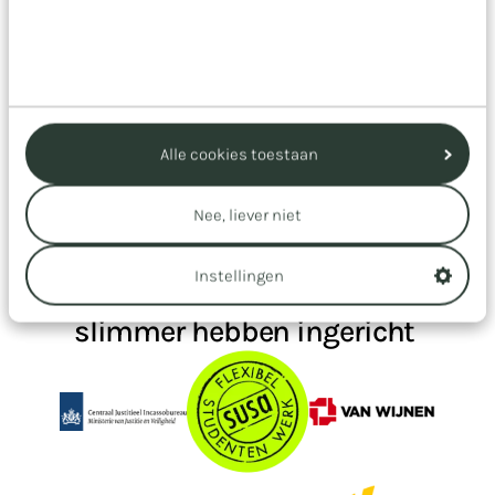
werken, zodat de verandering ook
daadwerkelijk landt.
Alle cookies toestaan
Nee, liever niet
Organisaties die hun
Instellingen
processen en systemen
slimmer hebben ingericht