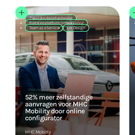
Zakelijke dienstverlening
Portal en platform ontwikkeling
Team as a Service
UX Design
52% meer zelfstandige
aanvragen voor MHC
Mobility door online
configurator
MHC Mobility