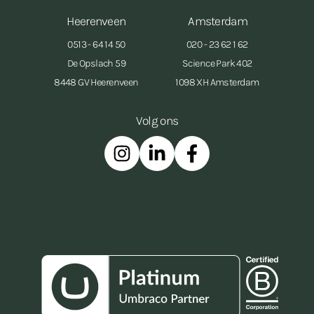
Heerenveen
Amsterdam
0513 - 64 14 50
020 - 23 62 1 62
De Opslach 59
Science Park 402
8448 GV Heerenveen
1098 XH Amsterdam
Volg ons
Instagram
Linkedin
Facebook