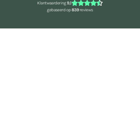
Klantwaardering
9,1
gebaseerd op
839
reviews