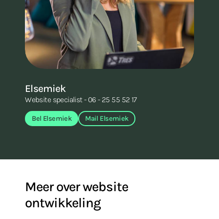
Elsemiek
R
Website specialist - 06 - 25 55 52 17
We
Bel Elsemiek
Mail Elsemiek
Meer over website
ontwikkeling