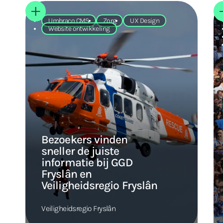
Umbraco CMS
Zorg
UX Design
Website ontwikkeling
Bezoekers vinden
sneller de juiste
informatie bij GGD
Fryslân en
Veiligheidsregio Fryslân
Veiligheidsregio Fryslân