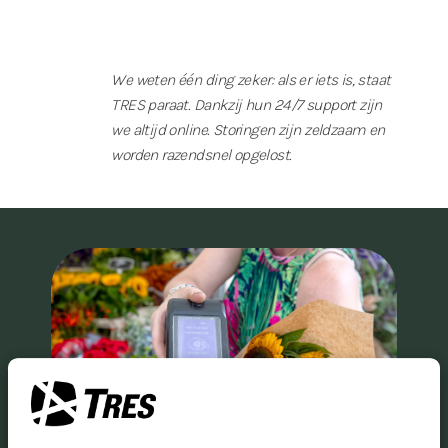
We weten één ding zeker: als er iets is, staat
TRES paraat. Dankzij hun 24/7 support zijn
we altijd online. Storingen zijn zeldzaam en
worden razendsnel opgelost.