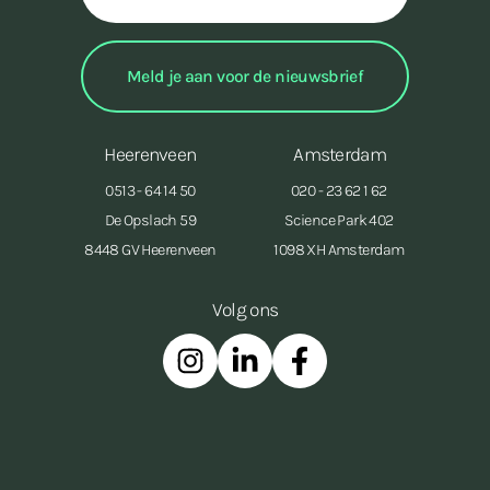
Heerenveen
Amsterdam
0513 - 64 14 50
020 - 23 62 1 62
De Opslach 59
Science Park 402
8448 GV Heerenveen
1098 XH Amsterdam
Volg ons
Instagram
Linkedin
Facebook