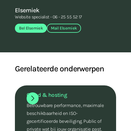
Elsemiek
B
Website specialist - 06 - 25 55 52 17
Dig
Bel Elsemiek
Mail Elsemiek
Gerelateerde onderwerpen
Cloud & hosting
Betrouwbare performance, maximale
beschikbaarheid en ISO-
gecertificeerde beveiliging. Public of
private wat bij jouw organisatie past.