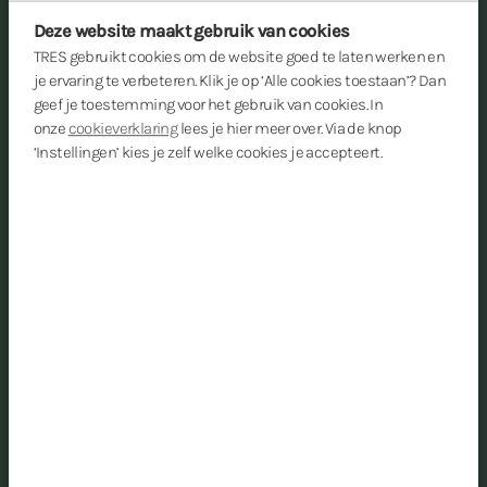
Deze website maakt gebruik van cookies
TRES gebruikt cookies om de website goed te laten werken en
je ervaring te verbeteren. Klik je op ‘Alle cookies toestaan’? Dan
geef je toestemming voor het gebruik van cookies. In
onze
cookieverklaring
lees je hier meer over. Via de knop
‘Instellingen’ kies je zelf welke cookies je accepteert.
Een veilige digitale basis
geeft NVB ruimte voor
doorontwikkeling
De Nederlandse Vereniging van Banken (NVB) speelt
een belangrijke rol in de bancaire sector. Met leden als
nationale en internationale banken heeft de
organisatie niet alleen een coördinerende functie,