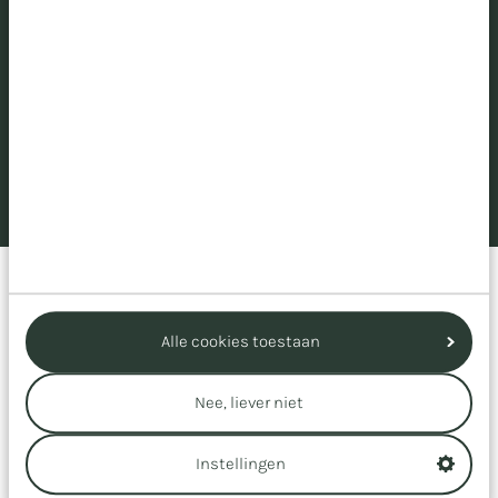
maar ook een voorbeeldrol. Informatievoorziening,
actuele regelgeving en sectorbrede samenwerking
staan centraal. Dat vraagt om een digitaal platform
dat stabiel, veilig en toegankelijk is.
Lees klantverhaal
Wat maakt TRES onderscheidend?
Alle cookies toestaan
Dag en nacht beschikbaar, 365 dagen per jaar.
TRES monitort proactief, grijpt direct in bij
Nee, liever niet
incidenten.
Klanten hebben directe lijn met een team dat de
Instellingen
omgeving van binnen en buiten kent.