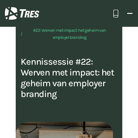
Bel ons
TRES
Insights
#22: Werven met impact: het geheim van
employer branding
Kennissessie #22:
Werven met impact: het
geheim van employer
branding