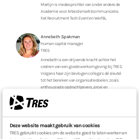
Martijn is medeoprichter van onder andere de
Academie voor Arbeidsmarktcommunicatie,
het Recruitment Tech Event en Werf&.
Annebeth Spakman
Human capital manager
TRES
Annebeth is een drijvende kracht achter het
creëren van een goede werkomgeving bij TRES.
Volgens haar zijn bevlogen collega’s dé sleutel
tot het bereiken van organisatiedoelen, zoals
enthousiaste opdrachtgevers, groei en
winstgevendheid.
Goed werkgeverschap
Deze website maakt gebruik van cookies
In een tijd waarin het behouden van talent een
TRES gebruikt cookies om de website goed te laten werken en