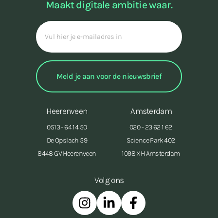
Maakt digitale ambitie waar.
Heerenveen
Amsterdam
0513 - 64 14 50
020 - 23 62 1 62
De Opslach 59
Science Park 402
8448 GV Heerenveen
1098 XH Amsterdam
Volg ons
Instagram
Linkedin
Facebook