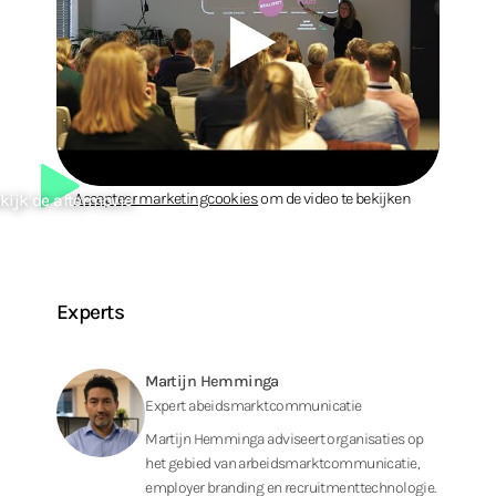
Accepteer marketingcookies
om de video te bekijken
kijk de aftermovie
Experts
Martijn Hemminga
Expert abeids­markt­communicatie
Martijn Hemminga adviseert organisaties op
het gebied van arbeidsmarktcommunicatie,
employer branding en recruitmenttechnologie.