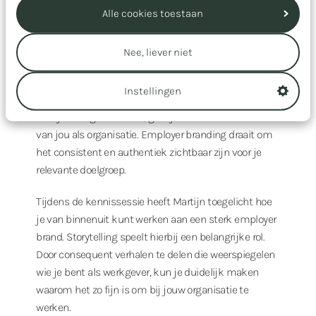
Alle cookies toestaan
Employer branding
Vaak wordt gedacht dat employer branding alleen van
Nee, liever niet
toepassing is op grote organisaties, maar volgens
Martijn Hemminga is dit een misvatting. Ieder merk
Instellingen
is een employer brand. Ook wanneer je niets vertelt
over je werkgeversmerk, geef je mensen een beeld
van jou als organisatie. Employer branding draait om
het consistent en authentiek zichtbaar zijn voor je
relevante doelgroep.
Tijdens de kennissessie heeft Martijn toegelicht hoe
je van binnenuit kunt werken aan een sterk employer
brand. Storytelling speelt hierbij een belangrijke rol.
Door consequent verhalen te delen die weerspiegelen
wie je bent als werkgever, kun je duidelijk maken
waarom het zo fijn is om bij jouw organisatie te
werken.