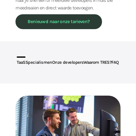
haal je snel één of meerdere developers in huis die
meedraaien en direct waarde toevoegen.
Benieuwd naar onze tarieven?
TaaS
Specialismen
Onze developers
Waarom TRES?
FAQ
Op deze pagina: