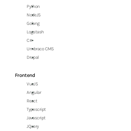
Python
NodeJS
Golang
Logstash
C#
Umbraco CMS
Drupal
Frontend
VueJS
Angular
React
Typescript
Javascript
JQuery