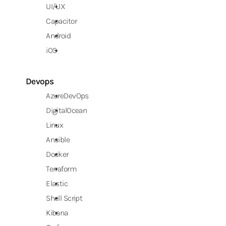
UI/UX
Capacitor
Android
iOS
Devops
AzureDevOps
DigitalOcean
Linux
Ansible
Docker
Terraform
Elastic
Shell Script
Kibana